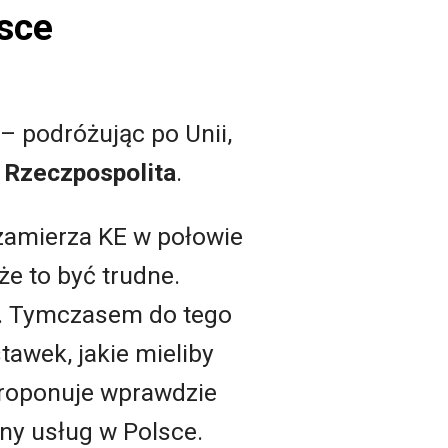
sce
– podróżując po Unii,
e
Rzeczpospolita
.
zamierza KE w połowie
e to być trudne.
t. Tymczasem do tego
awek, jakie mieliby
proponuje wprawdzie
eny usług w Polsce.