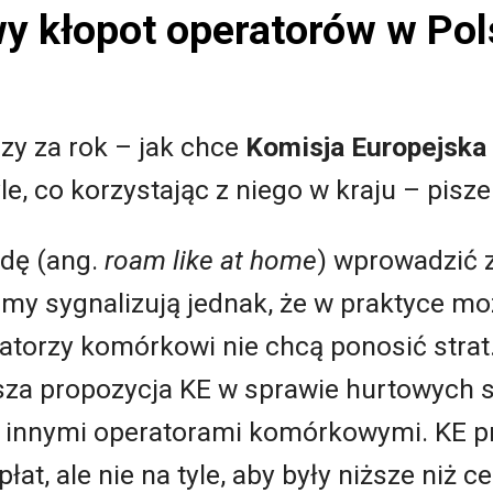
y kłopot operatorów w Pol
czy za rok – jak chce
Komisja Europejska
le, co korzystając z niego w kraju – pisz
adę (ang.
roam like at home
) wprowadzić 
my sygnalizują jednak, że w praktyce moż
ratorzy komórkowi nie chcą ponosić stra
za propozycja KE w sprawie hurtowych st
ię z innymi operatorami komórkowymi. KE 
at, ale nie na tyle, aby były niższe niż c