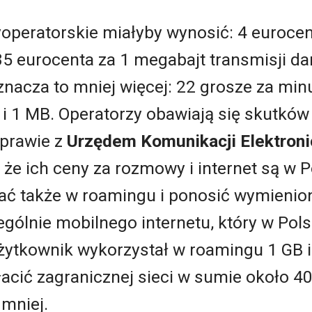
operatorskie miałyby wynosić: 4 euroce
85 eurocenta za 1 megabajt transmisji da
oznacza to mniej więcej: 22 grosze za mi
i 1 MB. Operatorzy obawiają się skutków 
 sprawie z
Urzędem Komunikacji Elektroni
, że ich ceny za rozmowy i internet są w 
wać także w roamingu i ponosić wymienion
ególnie mobilnego internetu, który w Pols
żytkownik wykorzystał w roamingu 1 GB in
acić zagranicznej sieci w sumie około 4
 mniej.