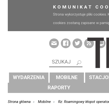
KOMUNIKAT COO
Strona wykorzystuje pliki cookies.
cookies zostaną zapisane w pamięci
WYDARZENIA
MOBILNE
STACJO
RAPORTY
Strona główna
Mobilne
Rz: Roamingowy kłopot operato