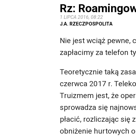
Rz: Roamingow
1 LIPCA 2016, 08:22
J.A. RZECZPOSPOLITA
Nie jest wciąż pewne, 
zapłacimy za telefon ty
Teoretycznie taką zas
czerwca 2017 r. Teleko
Truizmem jest, że ope
sprowadza się najnows
płacić, rozliczając s
obniżenie hurtowych opł