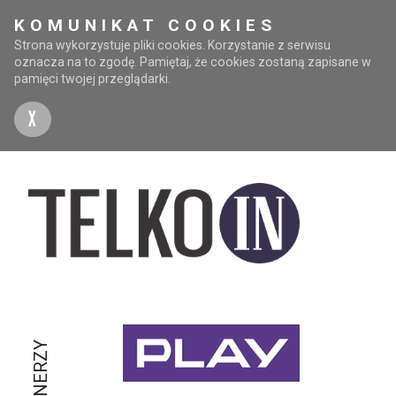
KOMUNIKAT COOKIES
Strona wykorzystuje pliki cookies. Korzystanie z serwisu
oznacza na to zgodę. Pamiętaj, że cookies zostaną zapisane w
pamięci twojej przeglądarki.
X
PARTNERZY