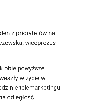
den z priorytetów na
czewska, wiceprezes
ak obie powyższe
weszły w życie w
edzinie telemarketingu
a odległość.