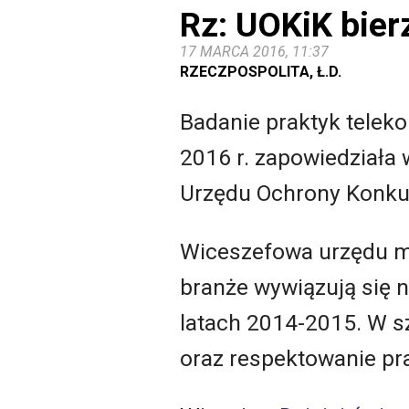
Rz: UOKiK bier
17 MARCA 2016, 11:37
RZECZPOSPOLITA, Ł.D.
Badanie praktyk teleko
2016 r. zapowiedziała
Urzędu Ochrony Konku
Wiceszefowa urzędu mó
branże wywiązują się 
latach 2014-2015. W s
oraz respektowanie p