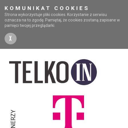
KOMUNIKAT COOKIES
Strona wykorzystuje pliki cookies. Korzystanie z serwisu
oznacza na to zgodę. Pamiętaj, że cookies zostaną zapisane w
pamięci twojej przeglądarki.
X
PARTNERZY