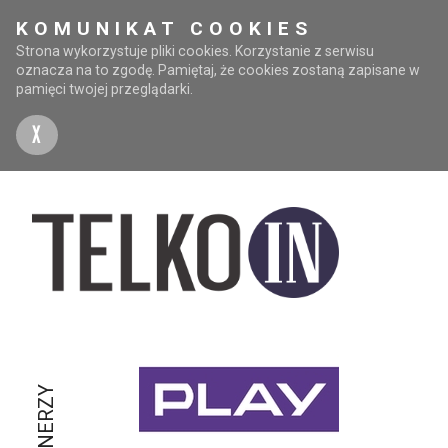
KOMUNIKAT COOKIES
Strona wykorzystuje pliki cookies. Korzystanie z serwisu
oznacza na to zgodę. Pamiętaj, że cookies zostaną zapisane w
pamięci twojej przeglądarki.
X
PARTNERZY