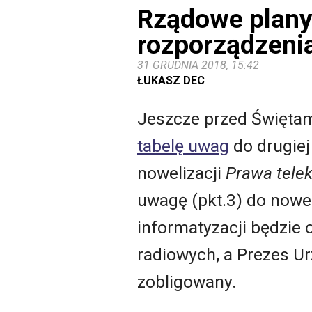
Rządowe plany 
rozporządzeni
31 GRUDNIA 2018, 15:42
ŁUKASZ DEC
Jeszcze przed Święta
tabelę uwag
do drugiej
nowelizacji
Prawa tele
uwagę (pkt.3) do noweg
informatyzacji będzie
radiowych, a Prezes U
zobligowany.