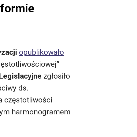
 formie
zacji
opublikowało
ęstotliwościowej”
egislacyjne
zgłosiło
ściwy ds.
 częstotliwości
ie tym harmonogramem