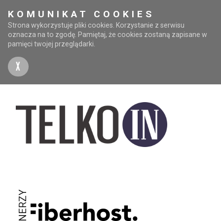
KOMUNIKAT COOKIES
Strona wykorzystuje pliki cookies. Korzystanie z serwisu
oznacza na to zgodę. Pamiętaj, że cookies zostaną zapisane w
pamięci twojej przeglądarki.
X
PARTNERZY