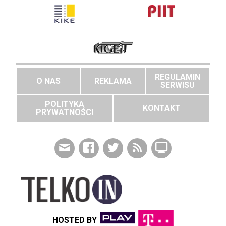
REGULAMIN
O NAS
REKLAMA
SERWISU
POLITYKA
KONTAKT
PRYWATNOŚCI
HOSTED BY