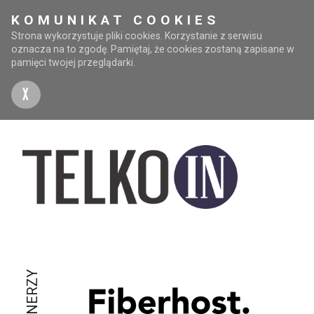
KOMUNIKAT COOKIES
Strona wykorzystuje pliki cookies. Korzystanie z serwisu
oznacza na to zgodę. Pamiętaj, że cookies zostaną zapisane w
pamięci twojej przeglądarki.
X
PARTNERZY