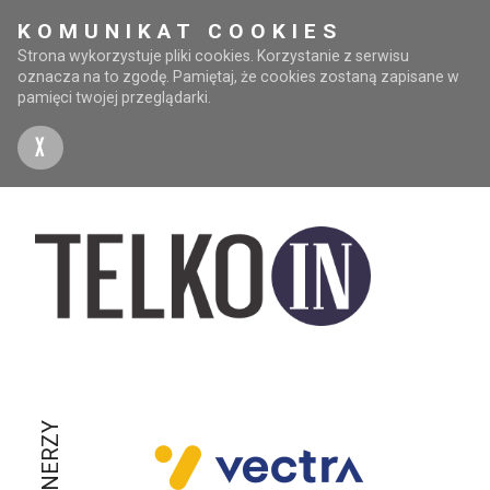
KOMUNIKAT COOKIES
Strona wykorzystuje pliki cookies. Korzystanie z serwisu
oznacza na to zgodę. Pamiętaj, że cookies zostaną zapisane w
pamięci twojej przeglądarki.
X
PARTNERZY