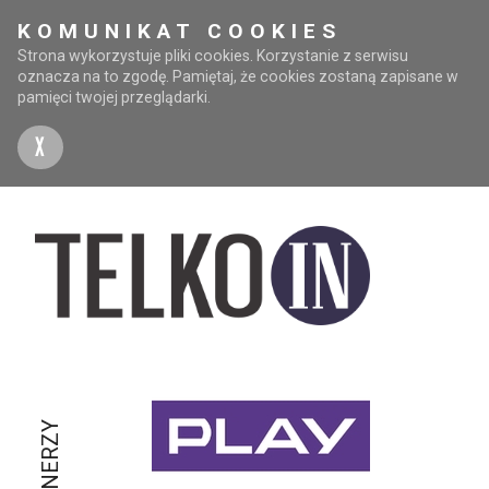
KOMUNIKAT COOKIES
Strona wykorzystuje pliki cookies. Korzystanie z serwisu
oznacza na to zgodę. Pamiętaj, że cookies zostaną zapisane w
pamięci twojej przeglądarki.
X
PARTNERZY