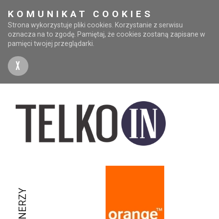
KOMUNIKAT COOKIES
Strona wykorzystuje pliki cookies. Korzystanie z serwisu
oznacza na to zgodę. Pamiętaj, że cookies zostaną zapisane w
pamięci twojej przeglądarki.
X
PARTNERZY