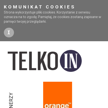
KOMUNIKAT COOKIES
Strona wykorzystuje pliki cookies. Korzystanie z serwisu
oznacza na to zgodę. Pamiętaj, że cookies zostaną zapisane w
pamięci twojej przeglądarki.
X
PARTNERZY