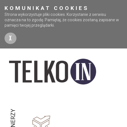
KOMUNIKAT COOKIES
Strona wykorzystuje pliki cookies. Korzystanie z serwisu
oznacza na to zgodę. Pamiętaj, że cookies zostaną zapisane w
pamięci twojej przeglądarki.
X
PARTNERZY