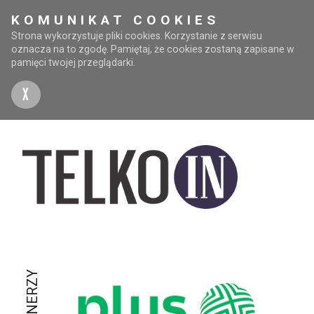
KOMUNIKAT COOKIES
Strona wykorzystuje pliki cookies. Korzystanie z serwisu
oznacza na to zgodę. Pamiętaj, że cookies zostaną zapisane w
pamięci twojej przeglądarki.
X
PARTNERZY