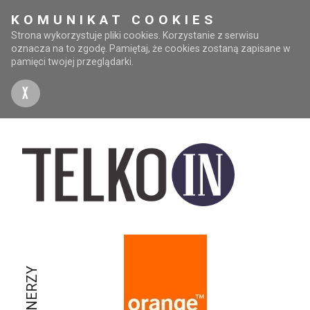
KOMUNIKAT COOKIES
Strona wykorzystuje pliki cookies. Korzystanie z serwisu
oznacza na to zgodę. Pamiętaj, że cookies zostaną zapisane w
pamięci twojej przeglądarki.
X
PARTNERZY