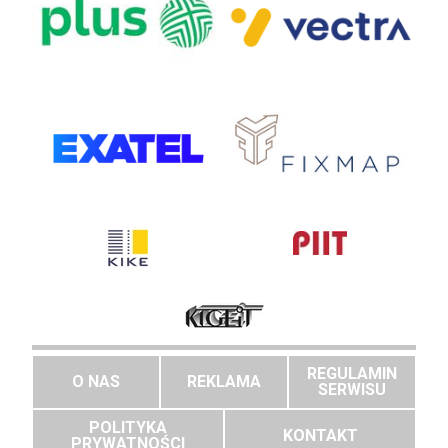
REGULAMIN
O NAS
REKLAMA
SERWISU
POLITYKA
KONTAKT
PRYWATNOŚCI