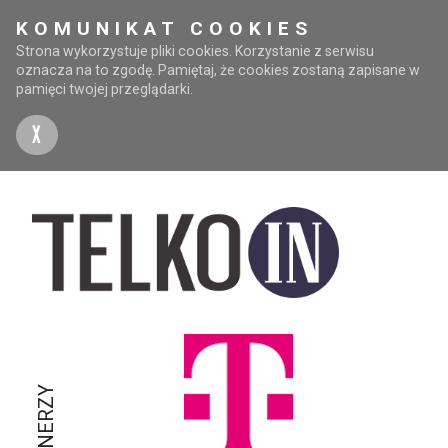
KOMUNIKAT COOKIES
Strona wykorzystuje pliki cookies. Korzystanie z serwisu
oznacza na to zgodę. Pamiętaj, że cookies zostaną zapisane w
pamięci twojej przeglądarki.
X
PARTNERZY