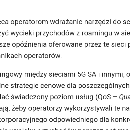
leca operatorom wdrażanie narzędzi do s
zyć wycieki przychodów z roamingu w si
sze opóźnienia oferowane przez te sieci
nnikach operatorów.
ingowy między sieciami 5G SA i innymi, 
ne strategie cenowe dla poszczególnych s
dlać świadczony poziom usług (QoS –
Qua
ają, żeby operatorzy wykorzystywali te n
orporacyjnego odpowiedniego dla konkre