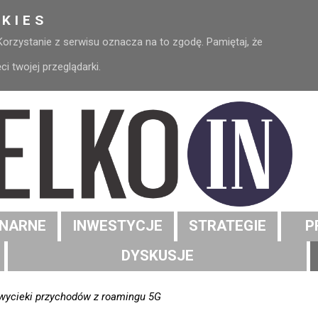
KIES
 Korzystanie z serwisu oznacza na to zgodę. Pamiętaj, że
 twojej przeglądarki.
NARNE
INWESTYCJE
STRATEGIE
P
DYSKUSJE
 wycieki przychodów z roamingu 5G