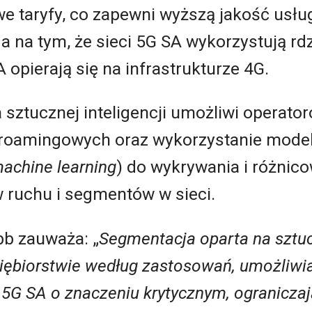
e taryfy, co zapewni wyższą jakość usłu
ga na tym, że sieci 5G SA wykorzystują rd
A opierają się na infrastrukturze 4G.
sztucznej inteligencji umożliwi operato
roamingowych oraz wykorzystanie model
achine learning
) do wykrywania i różnic
 ruchu i segmentów w sieci.
bb zauważa: „
Segmentacja oparta na sztucz
siębiorstwie według
zastosowań,
umożliwi
a 5G
SA
o znaczeniu krytycznym, ograniczaj