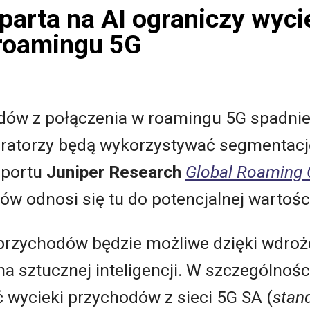
arta na AI ograniczy wyci
roamingu 5G
dów z połączenia w roamingu 5G spadnie 
peratorzy będą wykorzystywać segmentacj
raportu
Juniper Research
Global Roaming C
w odnosi się tu do potencjalnej wartośc
przychodów będzie możliwe dzięki wdro
a sztucznej inteligencji. W szczególnośc
 wycieki przychodów z sieci 5G SA (
stan