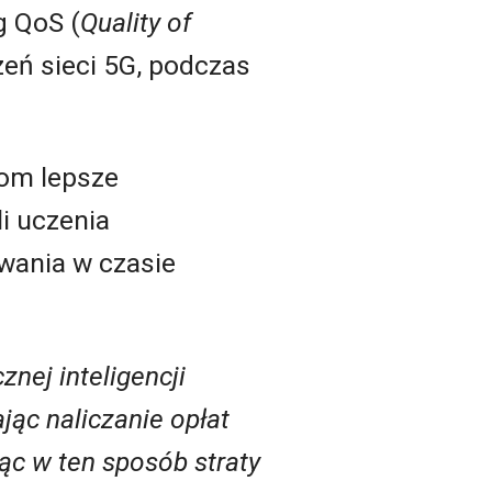
g QoS (
Quality of
zeń sieci 5G, podczas
rom lepsze
i uczenia
owania w czasie
nej inteligencji
ając
naliczani
e
opłat
ąc w ten sposób straty