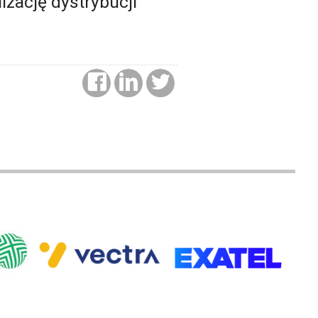
zację dystrybucji