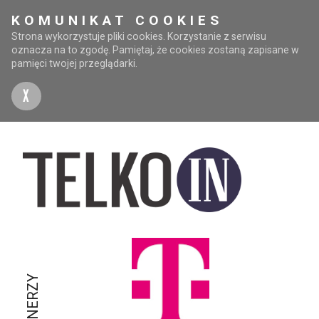
KOMUNIKAT COOKIES
Strona wykorzystuje pliki cookies. Korzystanie z serwisu
oznacza na to zgodę. Pamiętaj, że cookies zostaną zapisane w
pamięci twojej przeglądarki.
X
PARTNERZY