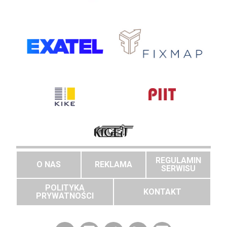
REGULAMIN
O NAS
REKLAMA
SERWISU
POLITYKA
KONTAKT
PRYWATNOŚCI