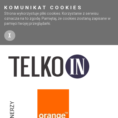
KOMUNIKAT COOKIES
Strona wykorzystuje pliki cookies. Korzystanie z serwisu
oznacza na to zgodę. Pamiętaj, że cookies zostaną zapisane w
pamięci twojej przeglądarki.
X
PARTNERZY