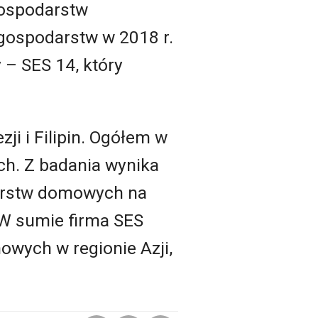
gospodarstw
gospodarstw w 2018 r.
y
–
SES 14, który
ji i Filipin. Ogółem w
ch. Z badania wynika
darstw domowych na
W sumie firma SES
wych w regionie Azji,