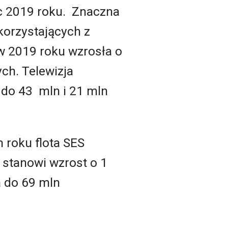
c 2019 roku. Znaczna
orzystających z
a w 2019 roku wzrosła o
h. Telewizja
n do 43 mln i 21 mln
 roku flota SES
stanowi wzrost o 1
a do 69 mln