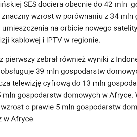
ińskiej SES dociera obecnie do 42 mln 
znaczny wzrost w porównaniu z 34 mln 
 umieszczenia na orbicie nowego satelit
zji kablowej i IPTV w regionie.
 pierwszy zebrał również wyniki z Indonez
iku obsługuje 39 mln gospodarstw domowy
rcza telewizję cyfrową do 13 mln gospo
35 mln gospodarstw domowych w Afryce. 
wzrost o prawie 5 mln gospodarstw domo
z w Afryce.