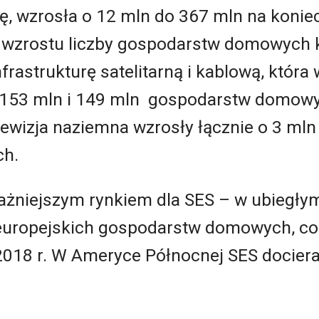
tę, wzrosła o 12 mln do
367
mln na konie
 wzrostu liczby gospodarstw domowych k
nfrastrukturę satelitarną i kablową, któr
 153 mln i 149 mln gospodarstw domowyc
elewizja naziemna wzrosły łącznie o 3 ml
h.
ważniejszym rynkiem dla SES
–
w ubiegłym
europejskich gospodarstw domowych, co 
2018 r. W Ameryce Północnej SES docier