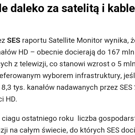
e daleko za satelitą i kabl
ez
SES
raportu Satellite Monitor wynika
, 
nałów HD – obecnie docierają do 167 ml
ch z telewizji, co stanowi wzrost o 5 m
preferowanym wyborem infrastruktury, jeś
 z 8,3 tys. kanałów nadawanych przez SES 
ci HD.
 w ciagu ostatniego roku liczba gospoda
izji na całym świecie, do których SES doc