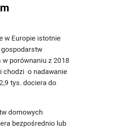
em
że w Europie istotnie
n gospodarstw
ln w porównaniu z 2018
li chodzi o nadawanie
2,9 tys. dociera do
rstw domowych
iera bezpośrednio lub