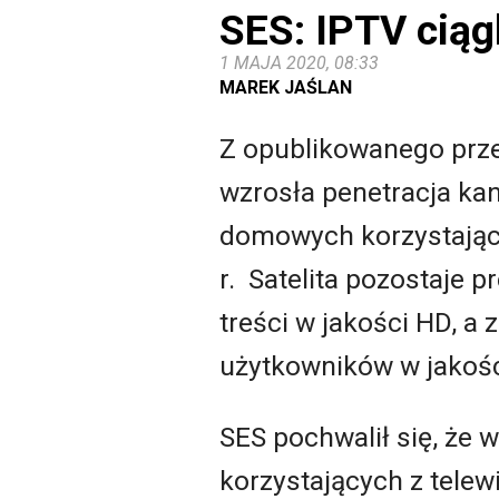
SES: IPTV ciągl
1 MAJA 2020, 08:33
MAREK JAŚLAN
Z opublikowanego prz
wzrosła penetracja ka
domowych korzystający
r. Satelita pozostaje 
treści w jakości HD, a
użytkowników w jakoś
SES pochwalił się, że
korzystających z telew