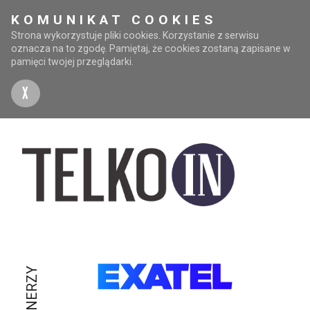
KOMUNIKAT COOKIES
Strona wykorzystuje pliki cookies. Korzystanie z serwisu
oznacza na to zgodę. Pamiętaj, że cookies zostaną zapisane w
pamięci twojej przeglądarki.
X
PARTNERZY