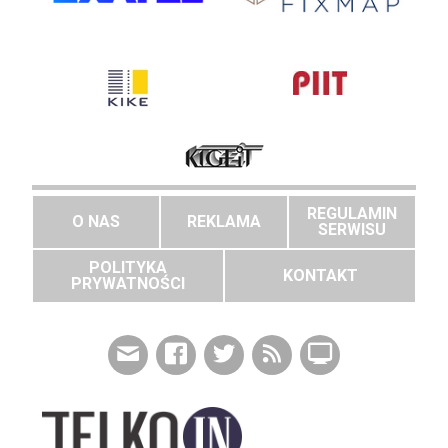
REGULAMIN
O NAS
REKLAMA
SERWISU
POLITYKA
KONTAKT
PRYWATNOŚCI