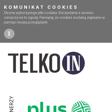
KOMUNIKAT COOKIES
Strona wykorzystuje pliki cookies. Korzystanie z serwisu
oznacza na to zgodę. Pamiętaj, że cookies zostaną zapisane w
pamięci twojej przeglądarki.
X
PARTNERZY