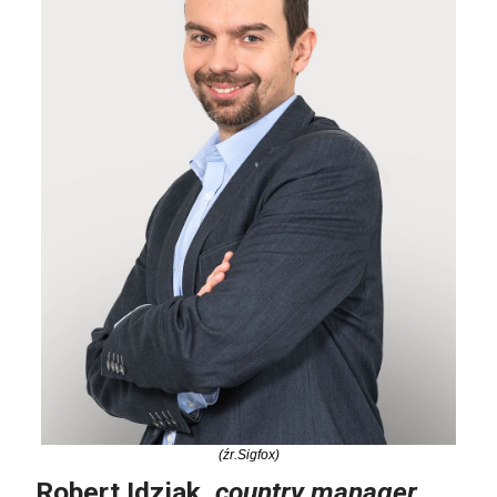
(źr.Sigfox)
Robert Idziak,
country manager