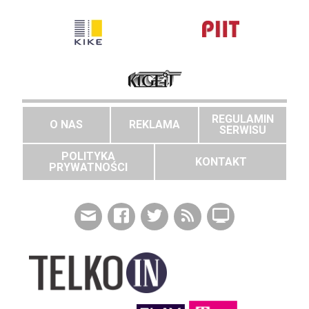
REGULAMIN
O NAS
REKLAMA
SERWISU
POLITYKA
KONTAKT
PRYWATNOŚCI