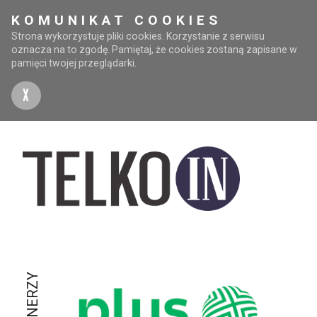
KOMUNIKAT COOKIES
Strona wykorzystuje pliki cookies. Korzystanie z serwisu
oznacza na to zgodę. Pamiętaj, że cookies zostaną zapisane w
pamięci twojej przeglądarki.
X
PARTNERZY