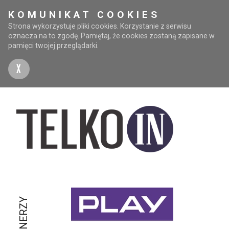
KOMUNIKAT COOKIES
Strona wykorzystuje pliki cookies. Korzystanie z serwisu
oznacza na to zgodę. Pamiętaj, że cookies zostaną zapisane w
pamięci twojej przeglądarki.
X
PARTNERZY