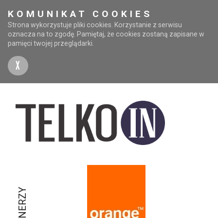
KOMUNIKAT COOKIES
Strona wykorzystuje pliki cookies. Korzystanie z serwisu
oznacza na to zgodę. Pamiętaj, że cookies zostaną zapisane w
pamięci twojej przeglądarki.
X
PARTNERZY