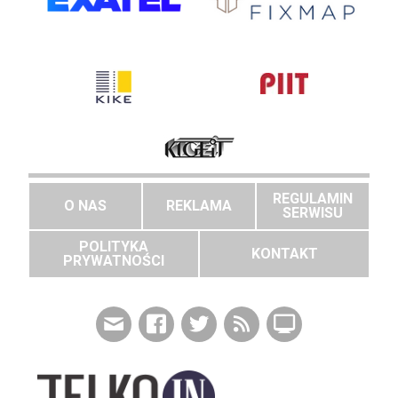
REGULAMIN
O NAS
REKLAMA
SERWISU
POLITYKA
KONTAKT
PRYWATNOŚCI