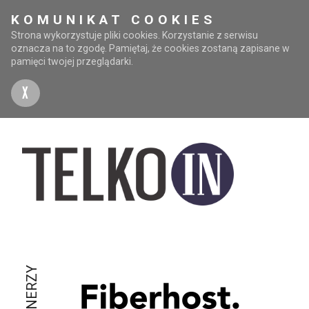
KOMUNIKAT COOKIES
Strona wykorzystuje pliki cookies. Korzystanie z serwisu
oznacza na to zgodę. Pamiętaj, że cookies zostaną zapisane w
pamięci twojej przeglądarki.
X
PARTNERZY