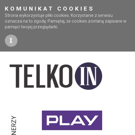
KOMUNIKAT COOKIES
Strona wykorzystuje pliki cookies. Korzystanie z serwisu
oznacza na to zgodę. Pamiętaj, że cookies zostaną zapisane w
pamięci twojej przeglądarki.
X
PARTNERZY