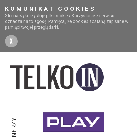
KOMUNIKAT COOKIES
Strona wykorzystuje pliki cookies. Korzystanie z serwisu
oznacza na to zgodę. Pamiętaj, że cookies zostaną zapisane w
pamięci twojej przeglądarki.
X
PARTNERZY