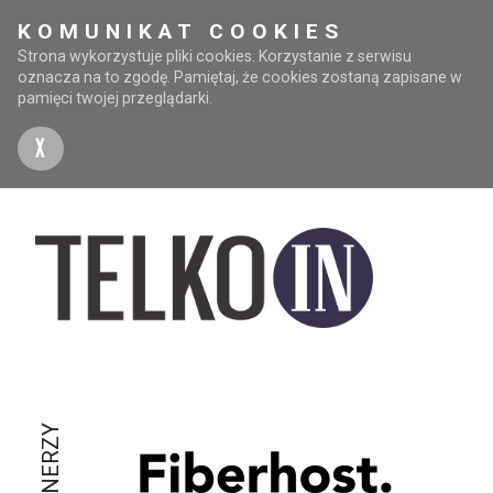
KOMUNIKAT COOKIES
Strona wykorzystuje pliki cookies. Korzystanie z serwisu
oznacza na to zgodę. Pamiętaj, że cookies zostaną zapisane w
pamięci twojej przeglądarki.
X
PARTNERZY