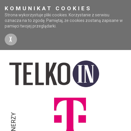
KOMUNIKAT COOKIES
Strona wykorzystuje pliki cookies. Korzystanie z serwisu
oznacza na to zgodę. Pamiętaj, że cookies zostaną zapisane w
pamięci twojej przeglądarki.
X
PARTNERZY