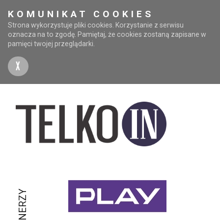
KOMUNIKAT COOKIES
Strona wykorzystuje pliki cookies. Korzystanie z serwisu
oznacza na to zgodę. Pamiętaj, że cookies zostaną zapisane w
pamięci twojej przeglądarki.
X
PARTNERZY