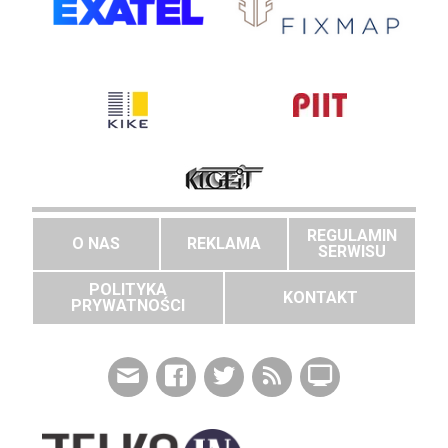
REGULAMIN
O NAS
REKLAMA
SERWISU
POLITYKA
KONTAKT
PRYWATNOŚCI