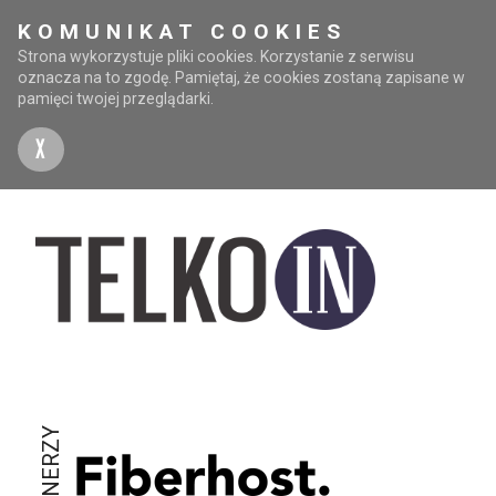
KOMUNIKAT COOKIES
Strona wykorzystuje pliki cookies. Korzystanie z serwisu
oznacza na to zgodę. Pamiętaj, że cookies zostaną zapisane w
pamięci twojej przeglądarki.
X
PARTNERZY