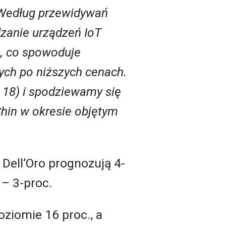
 Według przewidywań
zanie urządzeń IoT
), co spowoduje
ych po niższych cenach.
18) i spodziewamy się
hin w okresie objętym
y Dell’Oro prognozują 4-
 – 3-proc.
ziomie 16 proc., a