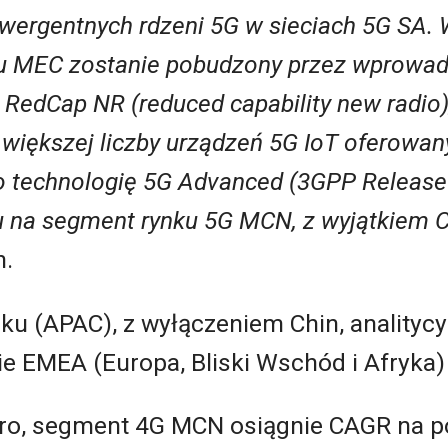
nwergentnych rdzeni 5G w sieciach 5G SA.
ku MEC zostanie pobudzony przez wprowad
 RedCap NR (reduced capability new radio
u większej liczby urządzeń 5G IoT oferowan
 technologię 5G Advanced (3GPP Release 
 na segment rynku 5G MCN, z wyjątkiem C
n.
fiku (APAC), z wyłączeniem Chin, analityc
ie EMEA (Europa, Bliski Wschód i Afryka)
ro, segment 4G MCN osiągnie CAGR na po