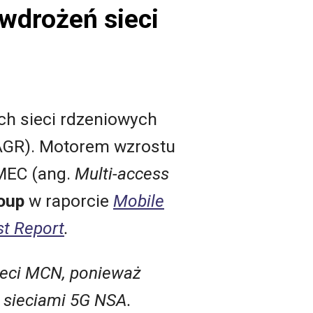
wdrożeń sieci
h sieci rdzeniowych
(CAGR). Motorem wzrostu
MEC (ang.
Multi-access
roup
w raporcie
Mobile
st Report
.
sieci MCN, ponieważ
 sieciami 5G NSA.