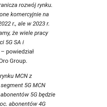
anicza rozwój rynku.
żone komercyjnie na
22 r., ale w 2023 r.
amy, że wiele pracy
i 5G SA i
– powiedział
Oro Group.
 rynku MCN z
ny segment 5G MCN
. abonentów 5G będzie
proc. abonentów 4G