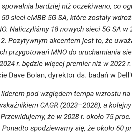
spowalnia bardziej niż oczekiwano, co ogr
y 50 sieci eMBB 5G SA, które zostały wdro
. Naliczyliśmy 18 nowych sieci 5G SA w 20
12. Pozytywnym akcentem jest to, że uważ
ch przygotowań MNO do uruchamiania siec
024 r. będzie więcej premier niż w 2022 r.
e Dave Bolan, dyrektor ds. badań w Dell'
liderem pod względem tempa wzrostu na
wskaźnikiem CAGR (2023–2028), a kolej
 Przewidujemy, że w 2028 r. około 75 proc
A. Ponadto spodziewamy się, że około 60 