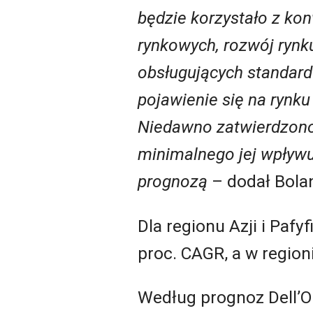
będzie korzystało z ko
rynkowych, rozwój ryn
obsługujących standard
pojawienie się na rynk
Niedawno zatwierdzono
minimalnego jej wpływu
prognozą
– dodał Bola
Dla regionu Azji i Pafy
proc. CAGR, a w region
Według prognoz Dell’O