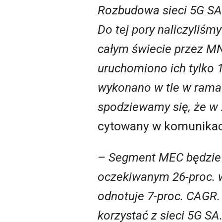
Rozbudowa sieci 5G SA 
Do tej pory naliczyliśm
całym świecie przez MNO
uruchomiono ich tylko 
wykonano w tle w rama
spodziewamy się, że w 2
cytowany w komunikaci
–
Segment MEC będzie 
oczekiwanym 26-proc. 
odnotuje 7-proc. CAGR.
korzystać z sieci 5G S