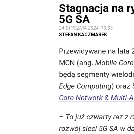
Stagnacja na 
5G SA
24 STYCZNIA 2024, 10:35
STEFAN KACZMAREK
Przewidywane na lata 
MCN (ang.
Mobile Cor
będą segmenty wielod
Edge Computing
) oraz
Core Network & Multi-A
–
To już czwarty raz z 
rozwój sieci 5G SA w 