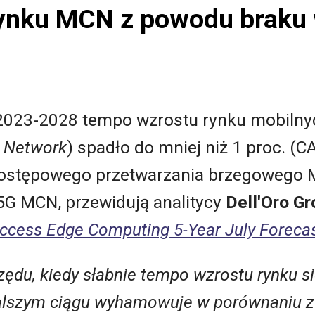
rynku MCN z powodu braku 
2023-2028 tempo wzrostu rynku mobilnyc
e Network
) spadło do mniej niż 1 proc. 
ostępowego przetwarzania brzegowego 
 5G MCN, przewidują analitycy
Dell'Oro G
ccess Edge Computing 5-Year July Foreca
rzędu, kiedy słabnie tempo wzrostu rynku 
dalszym ciągu wyhamowuje w porównaniu z