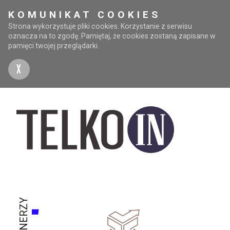
KOMUNIKAT COOKIES
Strona wykorzystuje pliki cookies. Korzystanie z serwisu
oznacza na to zgodę. Pamiętaj, że cookies zostaną zapisane w
pamięci twojej przeglądarki.
X
PARTNERZY