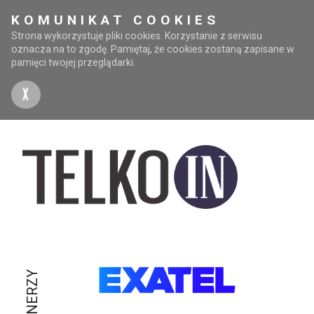
KOMUNIKAT COOKIES
Strona wykorzystuje pliki cookies. Korzystanie z serwisu
oznacza na to zgodę. Pamiętaj, że cookies zostaną zapisane w
pamięci twojej przeglądarki.
X
PARTNERZY