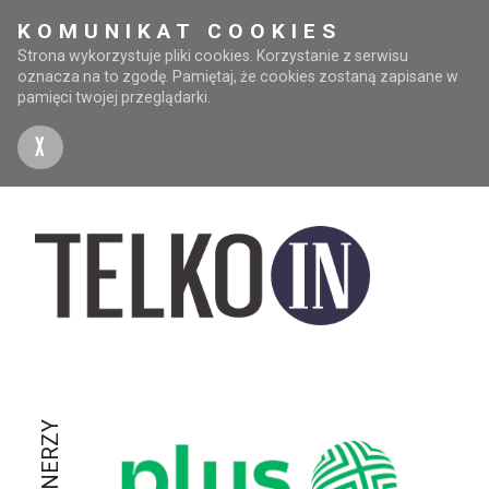
KOMUNIKAT COOKIES
Strona wykorzystuje pliki cookies. Korzystanie z serwisu
oznacza na to zgodę. Pamiętaj, że cookies zostaną zapisane w
pamięci twojej przeglądarki.
X
PARTNERZY