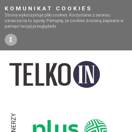
KOMUNIKAT COOKIES
Strona wykorzystuje pliki cookies. Korzystanie z serwisu
oznacza na to zgodę. Pamiętaj, że cookies zostaną zapisane w
pamięci twojej przeglądarki.
X
PARTNERZY