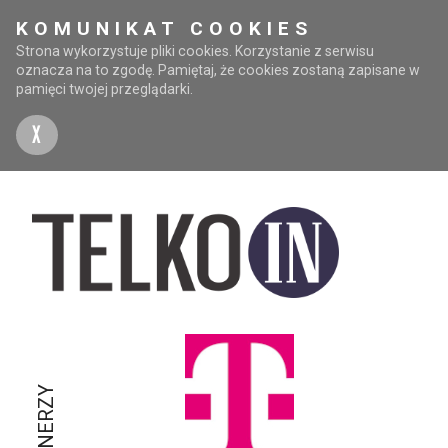
KOMUNIKAT COOKIES
Strona wykorzystuje pliki cookies. Korzystanie z serwisu
oznacza na to zgodę. Pamiętaj, że cookies zostaną zapisane w
pamięci twojej przeglądarki.
X
PARTNERZY