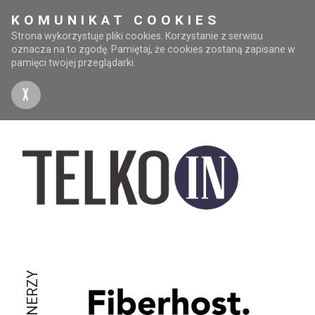
KOMUNIKAT COOKIES
Strona wykorzystuje pliki cookies. Korzystanie z serwisu
oznacza na to zgodę. Pamiętaj, że cookies zostaną zapisane w
pamięci twojej przeglądarki.
X
PARTNERZY