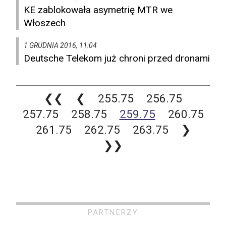
KE zablokowała asymetrię MTR we
Włoszech
1 GRUDNIA 2016, 11:04
Deutsche Telekom już chroni przed dronami
❮❮
❮
255.75
256.75
257.75
258.75
259.75
260.75
261.75
262.75
263.75
❯
❯❯
PARTNERZY