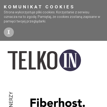
KOMUNIKAT COOKIES
Strona wykorzystuje pliki cookies. Korzystanie z serwisu
oznacza na to zgodę. Pamiętaj, że cookies zostaną zapisane w
pamięci twojej przeglądarki.
X
PARTNERZY