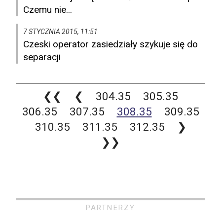
Czemu nie...
7 STYCZNIA 2015, 11:51
Czeski operator zasiedziały szykuje się do
separacji
❮❮
❮
304.35
305.35
306.35
307.35
308.35
309.35
310.35
311.35
312.35
❯
❯❯
PARTNERZY