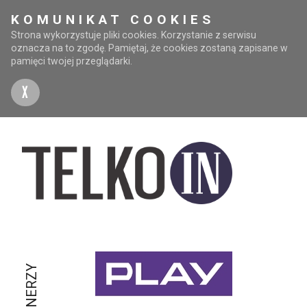
KOMUNIKAT COOKIES
Strona wykorzystuje pliki cookies. Korzystanie z serwisu
oznacza na to zgodę. Pamiętaj, że cookies zostaną zapisane w
pamięci twojej przeglądarki.
X
PARTNERZY