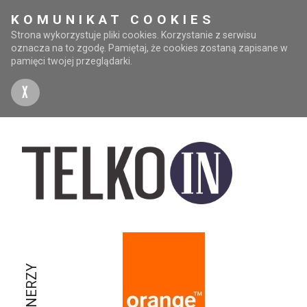
KOMUNIKAT COOKIES
Strona wykorzystuje pliki cookies. Korzystanie z serwisu
oznacza na to zgodę. Pamiętaj, że cookies zostaną zapisane w
pamięci twojej przeglądarki.
X
PARTNERZY