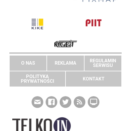
REGULAMIN
O NAS
REKLAMA
SERWISU
POLITYKA
KONTAKT
PRYWATNOŚCI