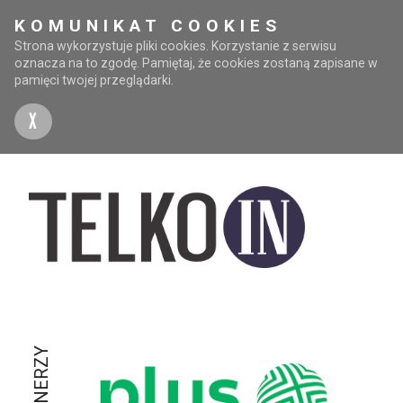
KOMUNIKAT COOKIES
Strona wykorzystuje pliki cookies. Korzystanie z serwisu
oznacza na to zgodę. Pamiętaj, że cookies zostaną zapisane w
pamięci twojej przeglądarki.
X
PARTNERZY