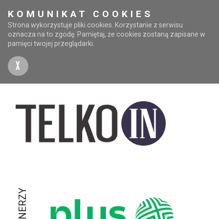
KOMUNIKAT COOKIES
Strona wykorzystuje pliki cookies. Korzystanie z serwisu
oznacza na to zgodę. Pamiętaj, że cookies zostaną zapisane w
pamięci twojej przeglądarki.
X
PARTNERZY