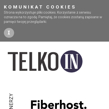
KOMUNIKAT COOKIES
Strona wykorzystuje pliki cookies. Korzystanie z serwisu
oznacza na to zgodę. Pamiętaj, że cookies zostaną zapisane w
pamięci twojej przeglądarki.
X
PARTNERZY