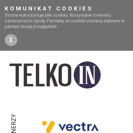
KOMUNIKAT COOKIES
Strona wykorzystuje pliki cookies. Korzystanie z serwisu
oznacza na to zgodę. Pamiętaj, że cookies zostaną zapisane w
pamięci twojej przeglądarki.
X
PARTNERZY