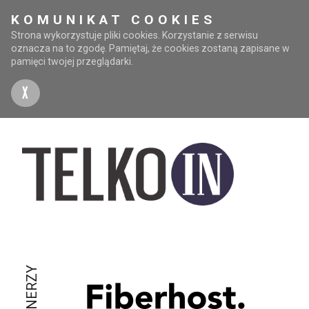
KOMUNIKAT COOKIES
Strona wykorzystuje pliki cookies. Korzystanie z serwisu
oznacza na to zgodę. Pamiętaj, że cookies zostaną zapisane w
pamięci twojej przeglądarki.
X
PARTNERZY