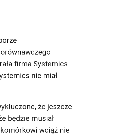
borze
e porównawczego
rała firma Systemics
Systemics nie miał
wykluczone, że jeszcze
że będzie musiał
 komórkowi wciąż nie