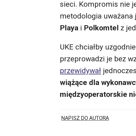
sieci. Kompromis nie je
metodologia uważana je
Playa
i
Polkomtel
z jed
UKE chciałby uzgodnien
przeprowadzi je bez w
przewidywał
jednocze
wiążące dla wykonawcy
międzyoperatorskie ni
NAPISZ DO AUTORA