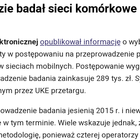
zie badał sieci komórkowe
ktronicznej
opublikował informację
o wy
erty w postępowaniu na przeprowadzeni
 w sieciach mobilnych. Postępowanie wyg
adzenie badania zainkasuje 289 tys. zł. 
nym przez UKE przetargu.
wadzenie badania jesienią 2015 r. i nie
 w tym terminie. Wiele wskazuje jednak, 
etodologię, ponieważ czterej operatorzy