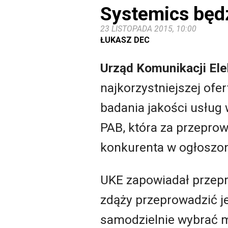
Systemics będ
23 LISTOPADA 2015, 10:00
ŁUKASZ DEC
Urząd Komunikacji Ele
najkorzystniejszej of
badania jakości usług
PAB, która za przeprow
konkurenta w ogłoszo
UKE zapowiadał przepro
zdąży przeprowadzić je
samodzielnie wybrać m