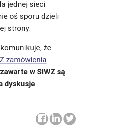
a jednej sieci
e oś sporu dzieli
ej strony.
 komunikuje, że
Z zamówienia
 zawarte w SIWZ są
a dyskusje