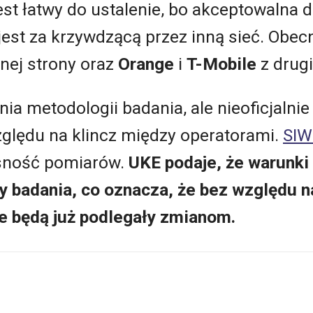
st łatwy do ustalenie, bo akceptowalna dl
st za krzywdzącą przez inną sieć. Obecni
nej strony oraz
Orange
i
T-Mobile
z drugi
ia metodologii badania, ale nieoficjalnie
zględu na klincz między operatorami.
SIW
sność pomiarów.
UKE podaje, że warunki
 badania, co oznacza, że bez względu n
e będą już podlegały zmianom.