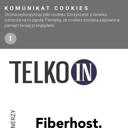
KOMUNIKAT COOKIES
Strona wykorzystuje pliki cookies. Korzystanie z serwisu
oznacza na to zgodę. Pamiętaj, że cookies zostaną zapisane w
pamięci twojej przeglądarki.
X
PARTNERZY